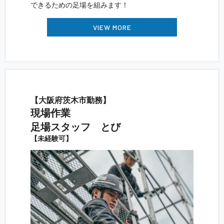
できるための足場を組 み ま す ！
VIEW MORE
【大阪府茨木 市 勤 務 】
現 場 作 業
足場スタッ フ と び
【未 経 験 可 】