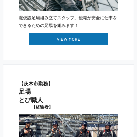
鳶仮設足場組み立てスタッフ。他職が安全に仕事を
できるための足場を組 み ま す ！
VIEW MORE
【茨木 市 勤 務 】
足 場
と び 職 人
【 経 験 者 】