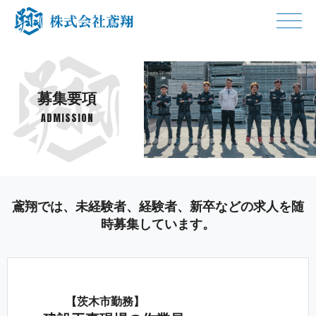
募 集 要 項
ADMIS S I O N
鳶翔では、未経験者、経験者、新卒などの求人を随
時募集して い ま す 。
【茨木 市 勤 務 】