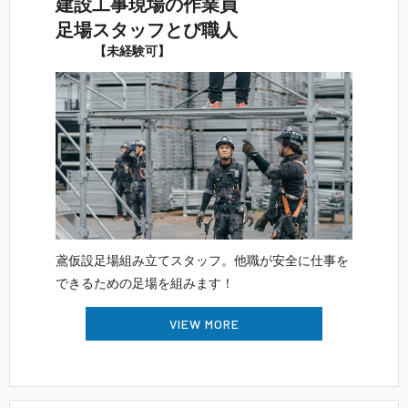
建設工事現場の 作 業 員
足場スタッフ と び 職 人
【未 経 験 可 】
鳶仮設足場組み立てスタッフ。他職が安全に仕事を
できるための足場を組 み ま す ！
VIEW MORE