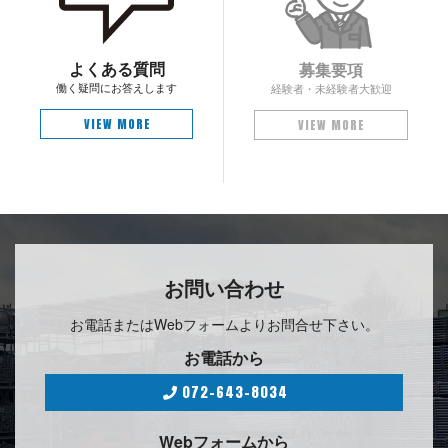
よく あ る 質 問
募 集 要 項
働く疑問にお答 え し ま す
経験者・未経験 者 大 歓 迎
VIEW MORE
VIEW MORE
お問 い 合 わ せ
お電話またはWebフォームよりお問合せ 下 さ い 。
お 電 話 か ら
072-643-8034
Webフォ ー ム か ら