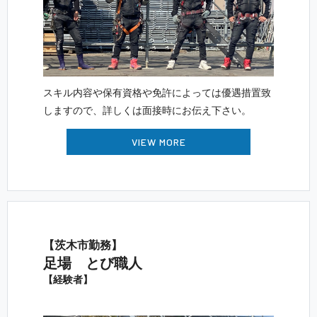
スキル内容や保有資格や免許によっては優遇措置致
しますので、詳しくは面接時にお伝え 下 さ い 。
VIEW MORE
【茨木 市 勤 務 】
足場 と び 職 人
【 経 験 者 】