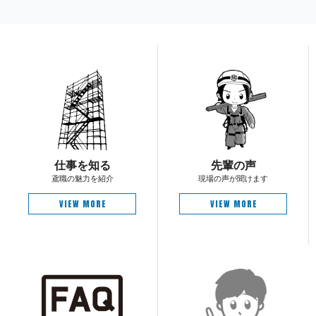
仕 事 を 知 る
先 輩 の 声
鳶職の魅 力 を 紹 介
現場の声が 聞 け ま す
VIEW MORE
VIEW MORE