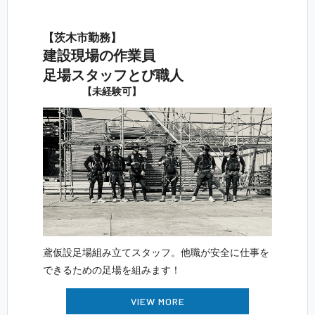
【茨木 市 勤 務 】
建設現場の 作 業 員
足場スタッフ と び 職 人
【未 経 験 可 】
鳶仮設足場組み立てスタッフ。他職が安全に仕事を
できるための足場を組 み ま す ！
VIEW MORE