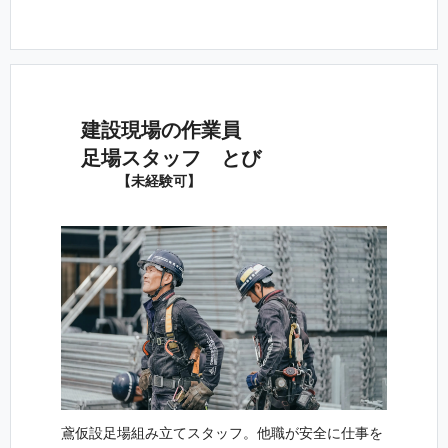
建設現場 の 作 業 員
足場スタッ フ と び
【未 経 験 可 】
鳶仮設足場組み立てスタッフ。他職が安全に仕事を