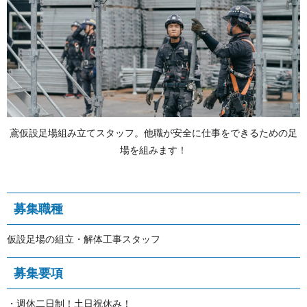
鳶仮設足場組み立てスタッフ。他職が安全に仕事をできるための足
場を組 み ま す ！
募 集 職 種
仮設足場の組立・解体工事 ス タ ッ フ
募 集 要 項
・週休二日制！土日祝休み！