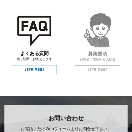
よく あ る 質 問
募 集 要 項
働く疑問にお答 え し ま す
経験者・未経験 者 大 歓 迎
VIEW MORE
VIEW MORE
お問 い 合 わ せ
お電話またはWebフォームよりお問合せ 下 さ い 。