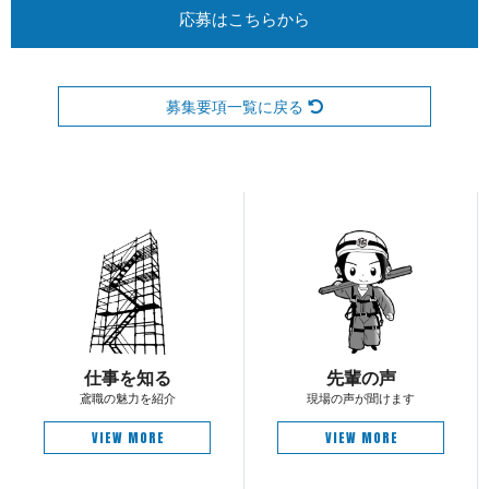
応募はこちらから
募集要項一覧に戻る
仕 事 を 知 る
先 輩 の 声
鳶職の魅 力 を 紹 介
現場の声が 聞 け ま す
VIEW MORE
VIEW MORE