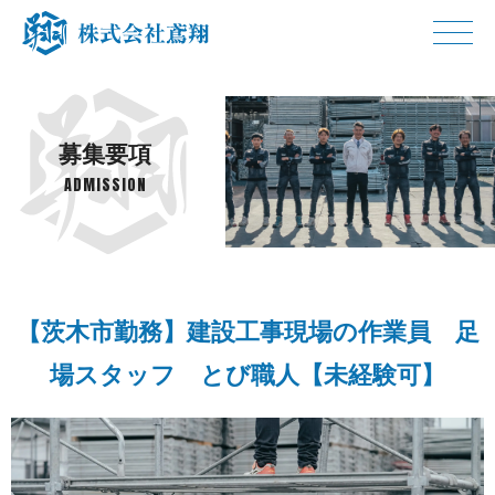
募 集 要 項
ADMIS S I O N
【茨木市勤務】建設工事現場の作業員 足
場スタッフ とび職人【未 経 験 可 】