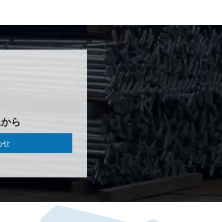
 か ら
わせ