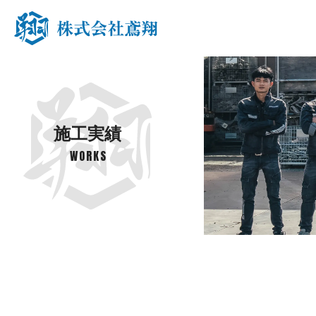
施 工 実 績
W O R K S