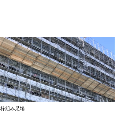
枠 組 み 足 場