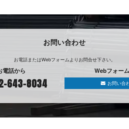
お問 い 合 わ せ
お電話またはWebフォームよりお問合せ 下 さ い 。
お 電 話 か ら
Webフォ ー ム
2-643-8034
お問い合