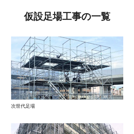
仮設足場工 事 の 一 覧
次 世 代 足 場